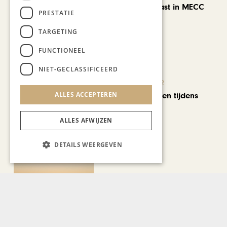
keer op rij te gast in MECC
PRESTATIE
Maastricht
TARGETING
FUNCTIONEEL
NIET-GECLASSIFICEERD
KUNST & CULTUUR
ALLES ACCEPTEREN
Wereldse beelden tijdens
Cultura Nova
ALLES AFWIJZEN
DETAILS WEERGEVEN
REIZEN
Een week op Madeira,
voorbij de bekende plaatjes