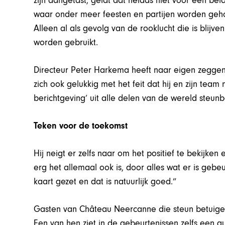
zijn aangetast, geldt dat helaas niet voor een bel
waar onder meer feesten en partijen worden geho
Alleen al als gevolg van de rooklucht die is blij
worden gebruikt.
Directeur Peter Harkema heeft naar eigen zeggen 
zich ook gelukkig met het feit dat hij en zijn tea
berichtgeving’ uit alle delen van de wereld steu
Teken voor de toekomst
Hij neigt er zelfs naar om het positief te bekijken 
erg het allemaal ook is, door alles wat er is ge
kaart gezet en dat is natuurlijk goed.”
Gasten van Château Neercanne die steun betuigen
Een van hen ziet in de gebeurtenissen zelfs een g