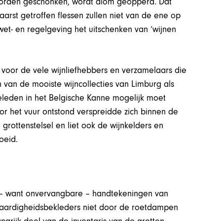
worden geschonken, wordt alom geopperd. Dat
waarst getroffen flessen zullen niet van de ene op
 wet- en regelgeving het uitschenken van ‘wijnen
 voor de vele wijnliefhebbers en verzamelaars die
 van de mooiste wijncollecties van Limburg als
leden in het Belgische Kanne mogelijk moet
r het vuur ontstond verspreidde zich binnen de
grottenstelsel en liet ook de wijnkelders en
oeid.
e – want onvervangbare – handtekeningen van
waardigheidsbekleders niet door de roetdampen