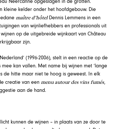
teau Neercanne opgeslagen in de grotten.
en kleine kelder onder het hoofdgebouw. Die
maître d’hôtel
angedane
Dennis Lemmens in een
uigingen van wijnliefhebbers en professionals uit
 wijnen op de uitgebreide wijnkaart van Château
rijgbaar zijn.
Nederland’ (1996-2006), stelt in een reactie op de
 mee kan vallen. Met name bij wijnen met ‘lange
s de hitte maar niet te hoog is geweest. In elk
menu autour des vins fumés
r de creatie van een
,
uggestie aan de hand.
icht kunnen de wijnen – in plaats van ze door te