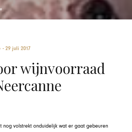
e
e
-
29 juli 2017
oor wijnvoorraad
Neercanne
 nog volstrekt onduidelijk wat er gaat gebeuren