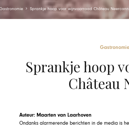
Gastronomie
Sprankje hoop voor wijnvoorraad Château Neercann
Gastronomi
Sprankje hoop v
Château 
Auteur: Maarten van Laarhoven
Ondanks alarmerende berichten in de media is het