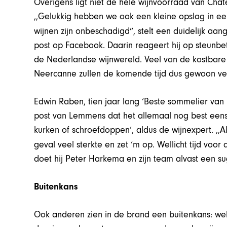
Overigens ligt niet de hele wijnvoorraad van Châ
,,Gelukkig hebben we ook een kleine opslag in e
wijnen zijn onbeschadigd”, stelt een duidelijk a
post op Facebook. Daarin reageert hij op steunbet
de Nederlandse wijnwereld. Veel van de kostbare
Neercanne zullen de komende tijd dus gewoon verk
Edwin Raben, tien jaar lang ‘Beste sommelier van 
post van Lemmens dat het allemaal nog best eens
kurken of schroefdoppen’, aldus de wijnexpert. ,,Al
geval veel sterkte en zet ‘m op. Wellicht tijd voo
doet hij Peter Harkema en zijn team alvast een s
Buitenkans
Ook anderen zien in de brand een buitenkans: well