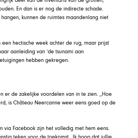
angrijk deel van de inventaris van de grotten,
uden. En dan is er nog de indirecte schade.
ven hangen, kunnen de ruimtes maandenlang niet
een hectische week achter de rug, maar prijst
m naar aanleiding van ‘de tsunami aan
nbetuigingen hebben gekregen.
en er de zakelijke voordelen van in te zien. ,,Hoe
beurd, is Château Neercanne weer eens goed op de
 via Facebook zijn het volledig met hem eens.
unstig teken voor de toekomst. ,
Ik hoop dat jullie