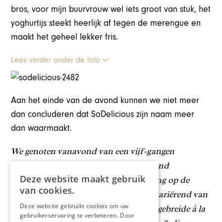
bros, voor mijn buurvrouw wel iets groot van stuk, het
yoghurtijs steekt heerlijk af tegen de merengue en
maakt het geheel lekker fris.
Lees verder onder de foto
Aan het einde van de avond kunnen we niet meer
dan concluderen dat SoDelicious zijn naam meer
dan waarmaakt.
We genoten vanavond van een vijf-gangen
verrassingsmenu (€42,50) en begeleidend
Deze website maakt gebruik
wijnarrangement (€26,50). In aanvulling op de
van cookies.
verschillende groottes van dit menu, variërend van
Deze website gebruikt cookies om uw
3 tot 6 gangen, heeft SoDelicious is uitgebreide à la
gebruikerservaring te verbeteren. Door