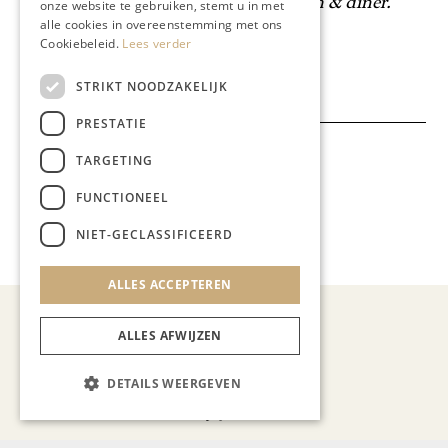
carte seizoenskaart voor ontbijt, lunch & diner
.
onze website te gebruiken, stemt u in met
alle cookies in overeenstemming met ons
Cookiebeleid.
Lees verder
Deel dit artikel:
STRIKT NOODZAKELIJK
PRESTATIE
TARGETING
Meer artikelen over:
Gastronomie
FUNCTIONEEL
,
NIET-GECLASSIFICEERD
SoDelicious
,
Veronique Lahou
ALLES ACCEPTEREN
ALLES AFWIJZEN
DETAILS WEERGEVEN
Demy Janssen