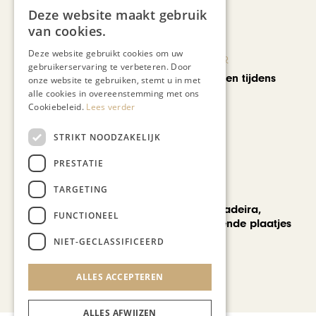
Deze website maakt gebruik
van cookies.
Deze website gebruikt cookies om uw
KUNST & CULTUUR
gebruikerservaring te verbeteren. Door
Wereldse beelden tijdens
onze website te gebruiken, stemt u in met
Cultura Nova
alle cookies in overeenstemming met ons
Cookiebeleid.
Lees verder
STRIKT NOODZAKELIJK
PRESTATIE
TARGETING
REIZEN
Een week op Madeira,
FUNCTIONEEL
voorbij de bekende plaatjes
NIET-GECLASSIFICEERD
ALLES ACCEPTEREN
Bekijk alle artikelen
ALLES AFWIJZEN