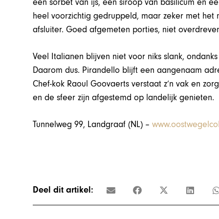
een sorbet van ijs, een siroop van basilicum en een
heel voorzichtig gedruppeld, maar zeker met het 
afsluiter. Goed afgemeten porties, niet overdreve
Veel Italianen blijven niet voor niks slank, ondank
Daarom dus. Pirandello blijft een aangenaam adre
Chef-kok Raoul Goovaerts verstaat z’n vak en zor
en de sfeer zijn afgestemd op landelijk genieten.
Tunnelweg 99, Landgraaf (NL) –
www.oostwegelcol
Deel dit artikel: