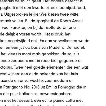
tensaus de touch geeft. Het andere gerecht is
 spaghetti met een kwartelei, eekhoorntjesbrood,
us. Uitgesproken lekker.We kiezen twee witte
smaak vallen. Bij de spaghetti de Roero Arneis
 veel karakter, en bij de risotto de Umbria
rleidelijk ervaren wordt. Het is druk, het
uken ongetwijfeld ook. En dan verwelkomen we de
en en een jus op basis van Madeira. De nadruk
r het vlees is mooi mals gebakken, de saus is
r goede zeebaars met in rode biet gegaarde en
octopus. Twee heel goede elementen die een wat
twee wijnen: een oude bekende van het huis
-rassende en onverwachte, zeer modern en
n Patrignano Noi 2018 uit Emilia Romagna die in
s die puur Italiaan-se, onweerstaanbare
ken met het dessert, een echte panna cotta met