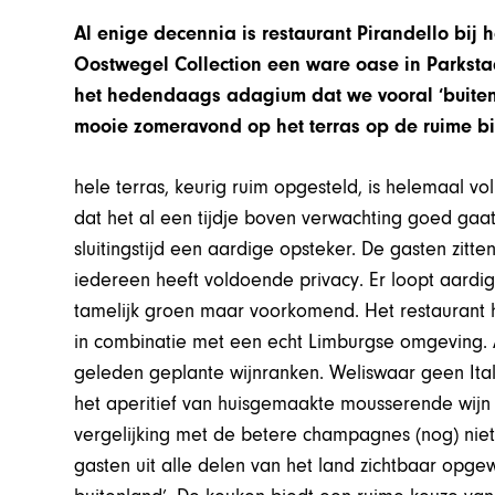
Al enige decennia is restaurant Pirandello bij 
Oostwegel Collection een ware oase in Parkst
het hedendaags adagium dat we vooral ‘buiten
mooie zomeravond op het terras op de ruime bi
hele terras, keurig ruim opgesteld, is helemaal vo
dat het al een tijdje boven verwachting goed gaa
sluitingstijd een aardige opsteker. De gasten zitt
iedereen heeft voldoende privacy. Er loopt aardi
tamelijk groen maar voorkomend. Het restaurant he
in combinatie met een echt Limburgse omgeving. A
geleden geplante wijnranken. Weliswaar geen It
het aperitief van huisgemaakte mousserende wijn a
vergelijking met de betere champagnes (nog) niet
gasten uit alle delen van het land zichtbaar opge