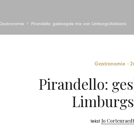
Gastronomie
Pirandello: geslaagde mix van Limburgs-Italiaans
Gastronomie
-
2
Pirandello: ge
Limburgs-
Jo Cortenraed
tekst