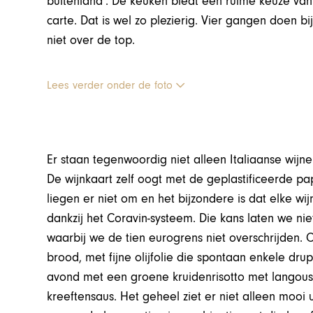
buitenland’. De keuken biedt een ruime keuze van d
carte. Dat is wel zo plezierig. Vier gangen doen 
niet over de top.
Lees verder onder de foto
Er staan tegenwoordig niet alleen Italiaanse wij
De wijnkaart zelf oogt met de geplastificeerde pa
liegen er niet om en het bijzondere is dat elke wij
dankzij het Coravin-systeem. Die kans laten we nie
waarbij we de tien eurogrens niet overschrijden. O
brood, met fijne olijfolie die spontaan enkele dr
avond met een groene kruidenrisotto met langous
kreeftensaus. Het geheel ziet er niet alleen mooi 