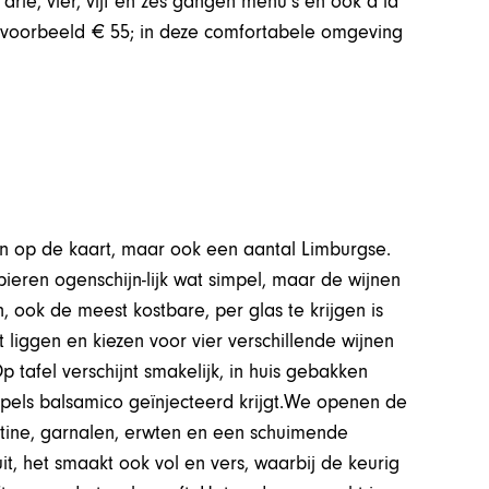
rie, vier, vijf en zes gangen menu’s en ook à la
bijvoorbeeld € 55; in deze comfortabele omgeving
nen op de kaart, maar ook een aantal Limburgse.
pieren ogenschijn-lijk wat simpel, maar de wijnen
n, ook de meest kostbare, per glas te krijgen is
t liggen en kiezen voor vier verschillende wijnen
p tafel verschijnt smakelijk, in huis gebakken
uppels balsamico geïnjecteerd krijgt.We openen de
tine, garnalen, erwten en een schuimende
uit, het smaakt ook vol en vers, waarbij de keurig