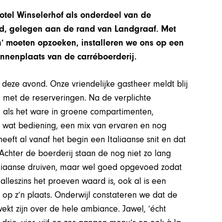
hotel Winselerhof als onderdeel van de
ad, gelegen aan de rand van Landgraaf. Met
’ moeten opzoeken, installeren we ons op een
nnenplaats van de carréboerderij.
l deze avond. Onze vriendelijke gastheer meldt blij
t met de reserveringen. Na de verplichte
en als het ware in groene compartimenten,
g wat bediening, een mix van ervaren en nog
eft al vanaf het begin een Italiaanse snit en dat
chter de boerderij staan de nog niet zo lang
aliaanse druiven, maar wel goed opgevoed zodat
lleszins het proeven waard is, ook al is een
 op z’n plaats. Onderwijl constateren we dat de
wekt zijn over de hele ambiance. Jawel, ‘écht