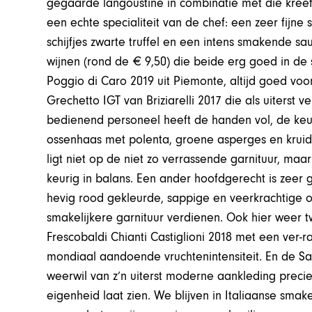
gegaarde langoustine in combinatie met die kreef
een echte specialiteit van de chef: een zeer fijne
schijfjes zwarte truffel en een intens smakende sa
wijnen (rond de € 9,50) die beide erg goed in de 
Poggio di Caro 2019 uit Piemonte, altijd goed voor
Grechetto IGT van Briziarelli 2017 die als uiterst ve
bedienend personeel heeft de handen vol, de ke
ossenhaas met polenta, groene asperges en kruid
ligt niet op de niet zo verrassende garnituur, maa
keurig in balans. Een ander hoofdgerecht is zee
hevig rood gekleurde, sappige en veerkrachtige 
smakelijkere garnituur verdienen. Ook hier weer 
Frescobaldi Chianti Castiglioni 2018 met een ver
mondiaal aandoende vruchtenintensiteit. En de Sa
weerwil van z’n uiterst moderne aankleding precie
eigenheid laat zien. We blijven in Italiaanse sma