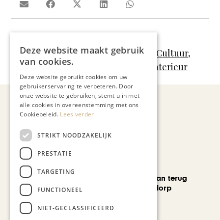
Meer artikelen over:
Deze website maakt gebruik
Automotive
,
Gastronomie
,
Kunst & Cultuur
,
van cookies.
Mode & Beauty
,
Reizen
,
Wonen & Interieur
Deze website gebruikt cookies om uw
gebruikerservaring te verbeteren. Door
onze website te gebruiken, stemt u in met
alle cookies in overeenstemming met ons
Cookiebeleid.
Lees verder
Recent nieuws
STRIKT NOODZAKELIJK
PRESTATIE
CHAPEAU TV
TARGETING
Skelet d’Artagnan terug
naar geboortedorp
FUNCTIONEEL
NIET-GECLASSIFICEERD