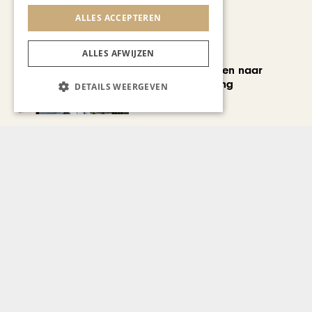
ALLES ACCEPTEREN
MODE & BEAUTY
ALLES AFWIJZEN
Van koopjesjagen naar
curated shopping
DETAILS WEERGEVEN
BLOG JO CORTENRAEDT
We verzuipen in de festivals,
feesten en braderieën
Bekijk alle artikelen