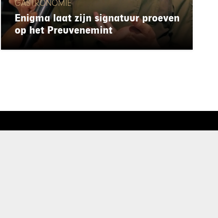
GASTRONOMIE
Enigma laat zijn signatuur proeven
op het Preuvenemint
rd
de privacyverklaring
.