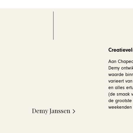
Creatievel
Aan Chapeau
Demy ontwik
waarde binn
varieert van
en alles ert
(de smaak v
de grootste
weekenden t
Demy Janssen