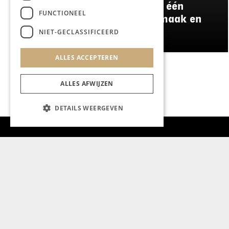
Damianz stapt over naar één
FUNCTIONEEL
menu: meer kwaliteit, smaak en
duurzaamheid
NIET-GECLASSIFICEERD
ALLES ACCEPTEREN
ALLES AFWIJZEN
DETAILS WEERGEVEN