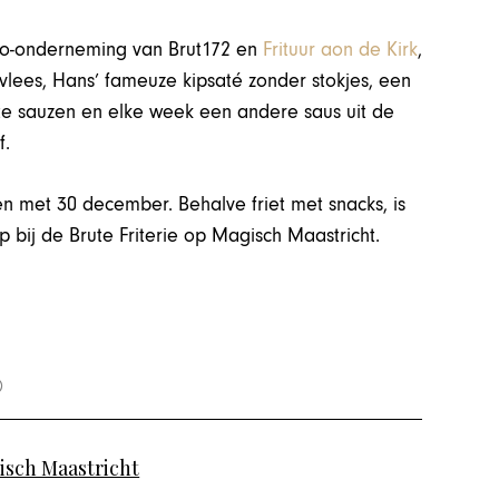
n co-onderneming van Brut172 en
Frituur aon de Kirk
,
urvlees, Hans’ fameuze kipsaté zonder stokjes, een
kte sauzen en elke week een andere saus uit de
f.
 en met 30 december. Behalve friet met snacks, is
 bij de Brute Friterie op Magisch Maastricht.
isch Maastricht