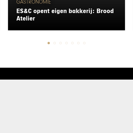
GASTRONOMIE
ES&C opent eigen bakkerij: Brood
Atelier
chapeau
E-mailadres*
nieuwsbrief
Ik ga akkoo