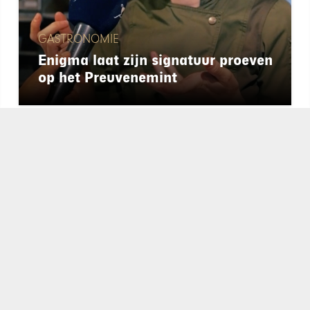
GASTRONOMIE
Enigma laat zijn signatuur proeven
op het Preuvenemint
chapeau
E-mailadres*
nieuwsbrief