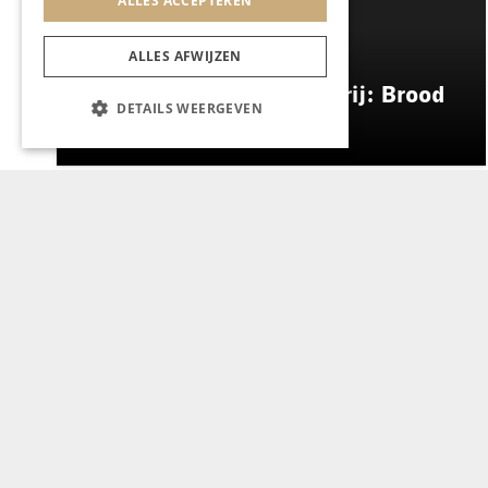
ALLES ACCEPTEREN
ALLES AFWIJZEN
GASTRONOMIE
ES&C opent eigen bakkerij: Brood
DETAILS WEERGEVEN
Atelier