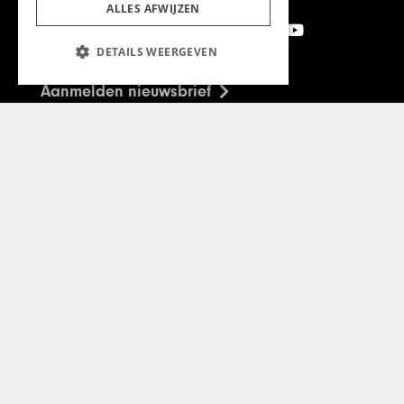
ALLES AFWIJZEN
DETAILS WEERGEVEN
Aanmelden nieuwsbrief
Magazine
Adverteren
Algemeen
Algemene Voorwaarden
Privacyverklaring
Cookieverklaring