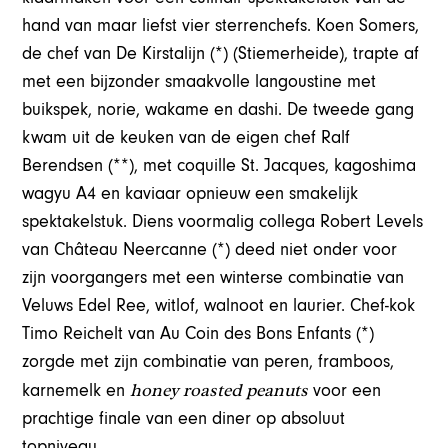
hand van maar liefst vier sterrenchefs. Koen Somers,
de chef van De Kirstalijn (*) (Stiemerheide), trapte af
met een bijzonder smaakvolle langoustine met
buikspek, norie, wakame en dashi. De tweede gang
kwam uit de keuken van de eigen chef Ralf
Berendsen (**), met coquille St. Jacques, kagoshima
wagyu A4 en kaviaar opnieuw een smakelijk
spektakelstuk. Diens voormalig collega Robert Levels
van Château Neercanne (*) deed niet onder voor
zijn voorgangers met een winterse combinatie van
Veluws Edel Ree, witlof, walnoot en laurier. Chef-kok
Timo Reichelt van Au Coin des Bons Enfants (*)
zorgde met zijn combinatie van peren, framboos,
honey roasted peanuts
karnemelk en
voor een
prachtige finale van een diner op absoluut
topniveau.