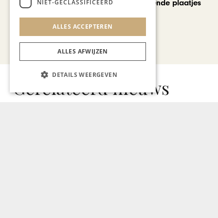
NIET-GECLASSIFICEERD
voorbij de bekende plaatjes
ALLES ACCEPTEREN
Bekijk alle artikelen
ALLES AFWIJZEN
DETAILS WEERGEVEN
Gerelateerd nieuws
GASTRONOMIE
Ralph Hermans van
restaurant Rantrée aan de
Gault & Millau Chef’s Table
tijdens BBB/Folie Culinaire
2021