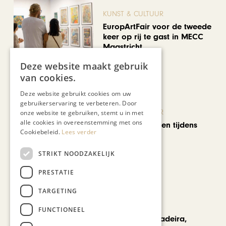
KUNST & CULTUUR
EuropArtFair voor de tweede
keer op rij te gast in MECC
Maastricht
Deze website maakt gebruik
van cookies.
Deze website gebruikt cookies om uw
gebruikerservaring te verbeteren. Door
KUNST & CULTUUR
onze website te gebruiken, stemt u in met
alle cookies in overeenstemming met ons
Wereldse beelden tijdens
Cookiebeleid.
Lees verder
Cultura Nova
STRIKT NOODZAKELIJK
PRESTATIE
TARGETING
REIZEN
FUNCTIONEEL
Een week op Madeira,