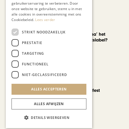
gebruikerservaring te verbeteren. Door
onze website te gebruiken, stemt u in met
alle cookies in overeenstemming met ons
Cookiebeleid.
Lees verder
AUTOMOTIVE
STRIKT NOODZAKELIJK
Is ‘Made in China’ het
nieuwe kwaliteitslabel?
PRESTATIE
TARGETING
FUNCTIONEEL
NIET-GECLASSIFICEERD
CHAPEAU TV
ALLES ACCEPTEREN
Noorbeek Foodfest
ALLES AFWIJZEN
Bekijk alle artikelen
DETAILS WEERGEVEN