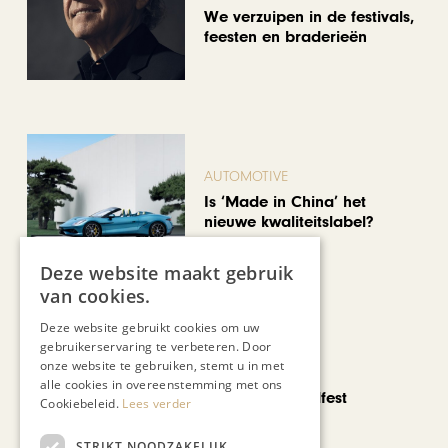
We verzuipen in de festivals,
feesten en braderieën
AUTOMOTIVE
Is ‘Made in China’ het
nieuwe kwaliteitslabel?
Deze website maakt gebruik
van cookies.
Deze website gebruikt cookies om uw
gebruikerservaring te verbeteren. Door
onze website te gebruiken, stemt u in met
CHAPEAU TV
alle cookies in overeenstemming met ons
Noorbeek Foodfest
Cookiebeleid.
Lees verder
STRIKT NOODZAKELIJK