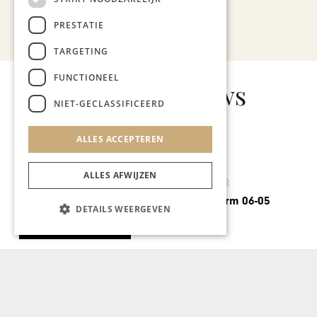
PRESTATIE
Bekijk alle artikelen
TARGETING
FUNCTIONEEL
Gerelateerd nieuws
NIET-GECLASSIFICEERD
ALLES ACCEPTEREN
ALLES AFWIJZEN
KUNST & CULTUUR
Vastgoedplatform 06-05
DETAILS WEERGEVEN