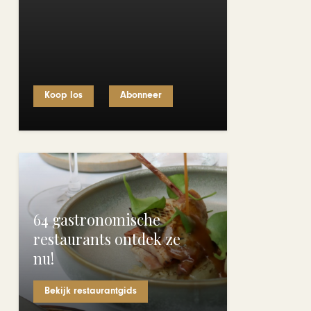
Koop los
Abonneer
64 gastronomische
restaurants ontdek ze
nu!
Bekijk restaurantgids