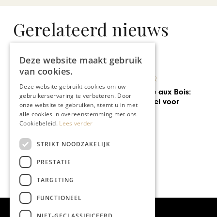
Gerelateerd nieuws
Deze website maakt gebruik
van cookies.
 & CULTUUR
Deze website gebruikt cookies om uw
ANDRÉ RI
le La Butte aux Bois:
gebruikerservaring te verbeteren. Door
ieuw juweel voor
André R
onze website te gebruiken, stemt u in met
en Leën
alle cookies in overeenstemming met ons
Cookiebeleid.
Lees verder
STRIKT NOODZAKELIJK
PRESTATIE
TARGETING
FUNCTIONEEL
NIET-GECLASSIFICEERD