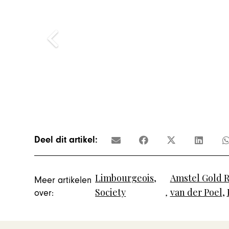
Deel dit artikel:
Limbourgeois
,
Amstel Gold 
Meer artikelen
Society
,
van der Poel
,
over: