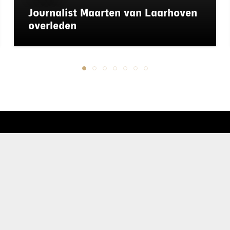
Journalist Maarten van Laarhoven
overleden
chapeau
E-mailadres*
nieuwsbrief
Ik ga akkoo