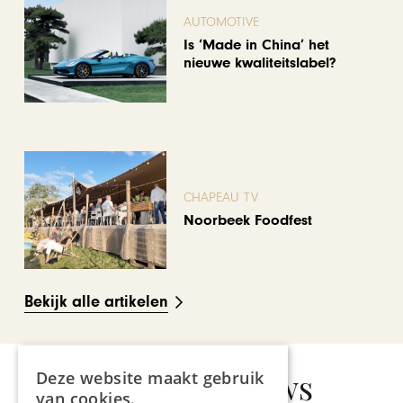
AUTOMOTIVE
Is ‘Made in China’ het
nieuwe kwaliteitslabel?
CHAPEAU TV
Noorbeek Foodfest
Bekijk alle artikelen
Gerelateerd nieuws
Deze website maakt gebruik
van cookies.