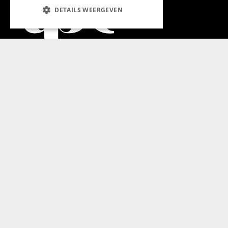
DETAILS WEERGEVEN
Aanmelden nieuwsbrief
Magazine
Adverteren
Algemeen