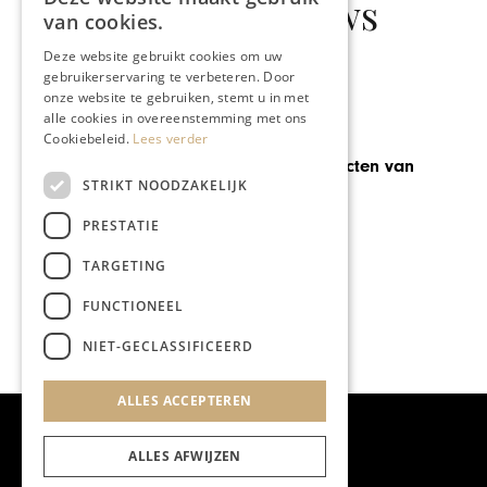
Gerelateerd nieuws
van cookies.
Deze website gebruikt cookies om uw
gebruikerservaring te verbeteren. Door
onze website te gebruiken, stemt u in met
alle cookies in overeenstemming met ons
GASTRONOMIE
Cookiebeleid.
Lees verder
De streekproducten van
STRIKT NOODZAKELIJK
Eyserhalte
PRESTATIE
TARGETING
FUNCTIONEEL
NIET-GECLASSIFICEERD
ALLES ACCEPTEREN
ALLES AFWIJZEN