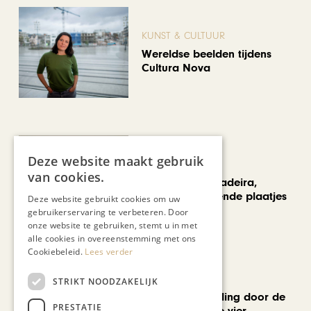
KUNST & CULTUUR
Wereldse beelden tijdens
Cultura Nova
Deze website maakt gebruik
REIZEN
van cookies.
Een week op Madeira,
voorbij de bekende plaatjes
Deze website gebruikt cookies om uw
gebruikerservaring te verbeteren. Door
onze website te gebruiken, stemt u in met
alle cookies in overeenstemming met ons
Cookiebeleid.
Lees verder
MODE & BEAUTY
STRIKT NOODZAKELIJK
Een geurwandeling door de
PRESTATIE