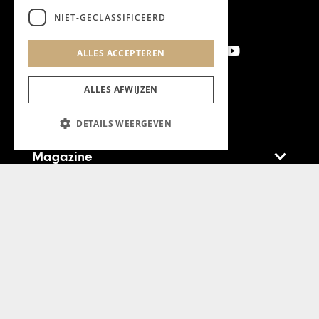
NIET-GECLASSIFICEERD
ALLES ACCEPTEREN
ALLES AFWIJZEN
Aanmelden nieuwsbrief
DETAILS WEERGEVEN
Magazine
Adverteren
Algemeen
Algemene Voorwaarden
Privacyverklaring