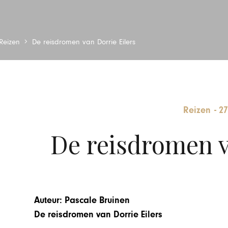
Reizen
De reisdromen van Dorrie Eilers
Reizen
-
27
De reisdromen v
Auteur: Pascale Bruinen
De reisdromen van Dorrie Eilers