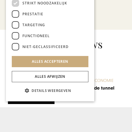
STRIKT NOODZAKELIJK
PRESTATIE
Bekijk alle artikelen
TARGETING
FUNCTIONEEL
Gerelateerd nieuws
NIET-GECLASSIFICEERD
ALLES ACCEPTEREN
KUNST & CULTUUR
ALLES AFWIJZEN
Pathé, de nieuwe
publiekstrekker van het
DETAILS WEERGEVEN
Sphinxkwartier Maastricht