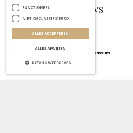
Gerelateerd nieuws
FUNCTIONEEL
NIET-GECLASSIFICEERD
ALLES ACCEPTEREN
REIZEN
ALLES AFWIJZEN
Sneak peek: Brunssum
DETAILS WEERGEVEN