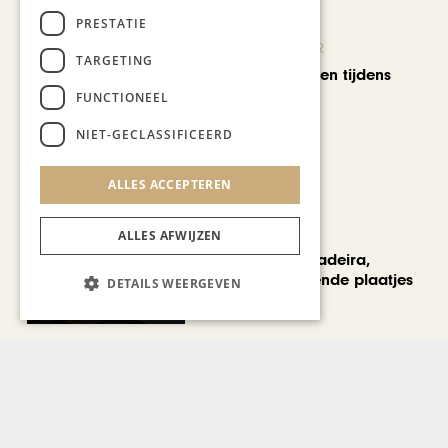
PRESTATIE
KUNST & CULTUUR
TARGETING
Wereldse beelden tijdens
Cultura Nova
FUNCTIONEEL
NIET-GECLASSIFICEERD
ALLES ACCEPTEREN
REIZEN
ALLES AFWIJZEN
Een week op Madeira,
voorbij de bekende plaatjes
DETAILS WEERGEVEN
Bekijk alle artikelen