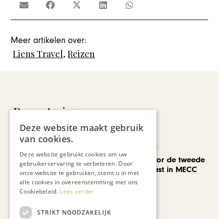
Meer artikelen over:
Liens Travel
,
Reizen
Recent nieuws
Deze website maakt gebruik
van cookies.
KUNST & CULTUUR
Deze website gebruikt cookies om uw
EuropArtFair voor de tweede
gebruikerservaring te verbeteren. Door
keer op rij te gast in MECC
onze website te gebruiken, stemt u in met
Maastricht
alle cookies in overeenstemming met ons
Cookiebeleid.
Lees verder
STRIKT NOODZAKELIJK