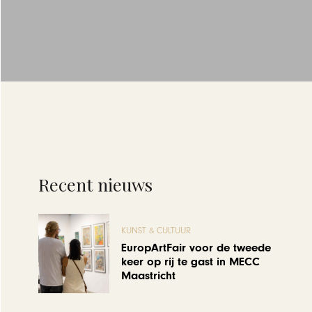
Recent nieuws
KUNST & CULTUUR
EuropArtFair voor de tweede
keer op rij te gast in MECC
Maastricht