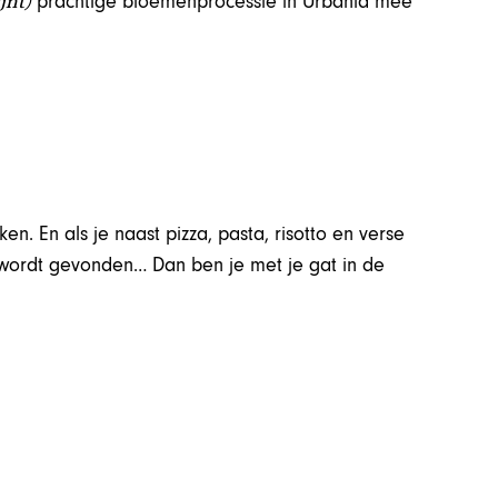
jnt)
prachtige bloemenprocessie in Urbania mee
ken. En als je naast pizza, pasta, risotto en verse
el wordt gevonden… Dan ben je met je gat in de