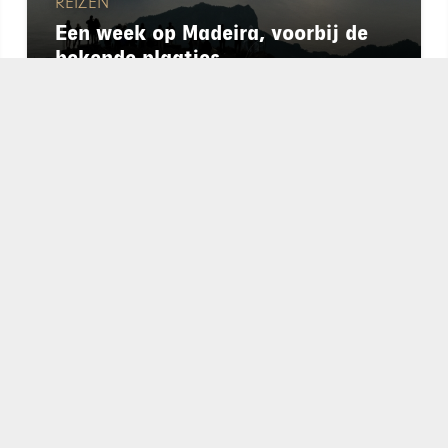
REIZEN
Een week op Madeira, voorbij de
bekende plaatjes
chapeau
E-mailadres*
nieuwsbrief
Ik ga akkoo