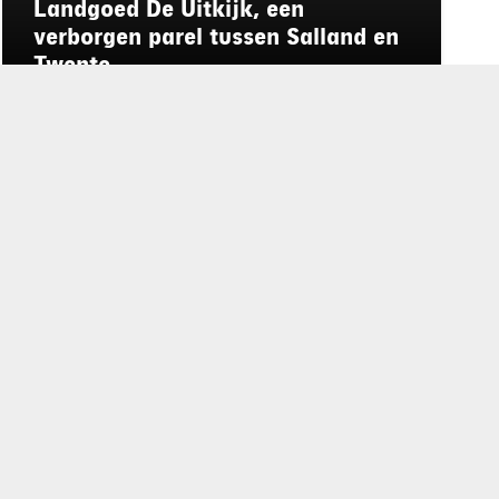
Landgoed De Uitkijk, een
verborgen parel tussen Salland en
Twente
rd
de privacyverklaring
.