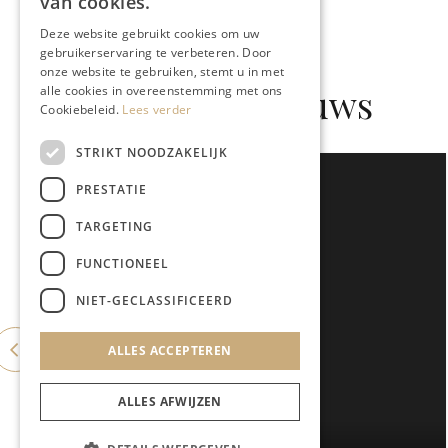
van cookies.
Deze website gebruikt cookies om uw
gebruikerservaring te verbeteren. Door
onze website te gebruiken, stemt u in met
Gerelateerd nieuws
alle cookies in overeenstemming met ons
Cookiebeleid.
Lees verder
STRIKT NOODZAKELIJK
PRESTATIE
TARGETING
FUNCTIONEEL
NIET-GECLASSIFICEERD
ALLES ACCEPTEREN
ALLES AFWIJZEN