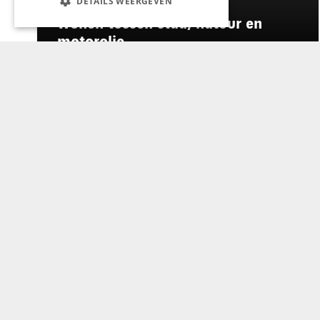
DETAILS WEERGEVEN
WONEN & INTERIEUR
Wonen tussen stad, natuur en
motorolie