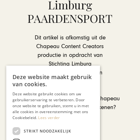
Limburg
PAARDENSPORT
Dit artikel is afkomstig uit de
Chapeau Content Creators
productie in opdracht van
Stichting Limburg
Paardensport, ter ere van
Deze website maakt gebruik
hun 10-jarig jubileum.
van cookies.
Deze website gebruikt cookies om uw
Benieuwd wat de makers van Chapeau
gebruikerservaring te verbeteren. Door
onze website te gebruiken, stemt u in met
voor jouw bedrijf kunnen betekenen?
alle cookies in overeenstemming met ons
Cookiebeleid.
Lees verder
Ontdek
STRIKT NOODZAKELIJK