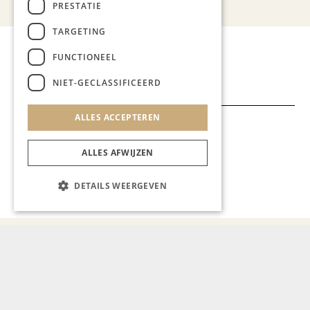
PRESTATIE
TARGETING
Deel dit artikel:
FUNCTIONEEL
NIET-GECLASSIFICEERD
ALLES ACCEPTEREN
Meer artikelen over:
Ondernemen & Economie
ALLES AFWIJZEN
,
DETAILS WEERGEVEN
Limburg Paardensport
Raymond Kerckhoffs