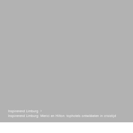
Inspirerend Limburg
Inspirerend Limburg: Merici en Hilton: tophotels ontwikkelen in crisistijd