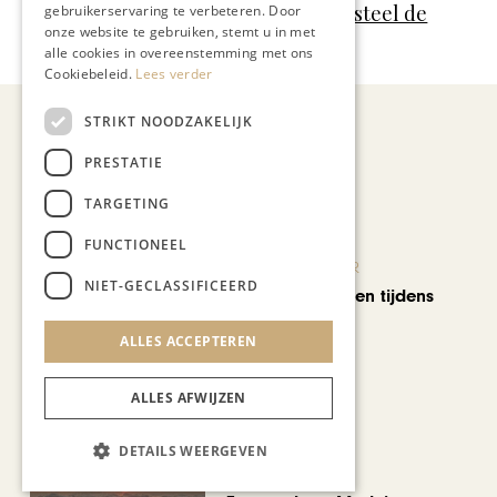
Inspirerend Limburg
,
Landgoed Kasteel de
gebruikerservaring te verbeteren. Door
onze website te gebruiken, stemt u in met
Hoogenweerth
,
Martin Hendricks
alle cookies in overeenstemming met ons
Cookiebeleid.
Lees verder
STRIKT NOODZAKELIJK
PRESTATIE
Recent nieuws
TARGETING
FUNCTIONEEL
KUNST & CULTUUR
NIET-GECLASSIFICEERD
Wereldse beelden tijdens
Cultura Nova
ALLES ACCEPTEREN
ALLES AFWIJZEN
DETAILS WEERGEVEN
REIZEN