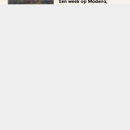
Een week op Madeira,
voorbij de bekende plaatjes
MODE & BEAUTY
Een geurwandeling door de
Stokstraat: onze vier
favoriete uniseks geuren
voor de zomer
Bekijk alle artikelen
Gerelateerd nieuws