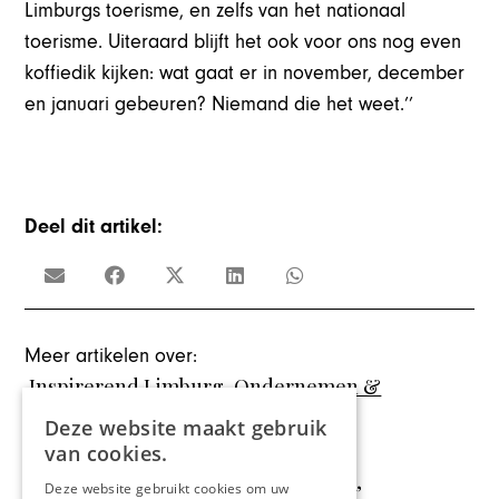
Limburgs toerisme, en zelfs van het nationaal
toerisme. Uiteraard blijft het ook voor ons nog even
koffiedik kijken: wat gaat er in november, december
en januari gebeuren? Niemand die het weet.’’
Deel dit artikel:
Meer artikelen over:
Inspirerend Limburg
,
Ondernemen &
Economie
Deze website maakt gebruik
,
van cookies.
Black Label Hospitality
,
Hotel Merci
,
Deze website gebruikt cookies om uw