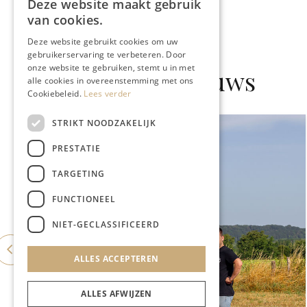
Deze website maakt gebruik
van cookies.
Deze website gebruikt cookies om uw
gebruikerservaring te verbeteren. Door
onze website te gebruiken, stemt u in met
Gerelateerd nieuws
alle cookies in overeenstemming met ons
Cookiebeleid.
Lees verder
STRIKT NOODZAKELIJK
PRESTATIE
TARGETING
FUNCTIONEEL
NIET-GECLASSIFICEERD
ALLES ACCEPTEREN
ALLES AFWIJZEN