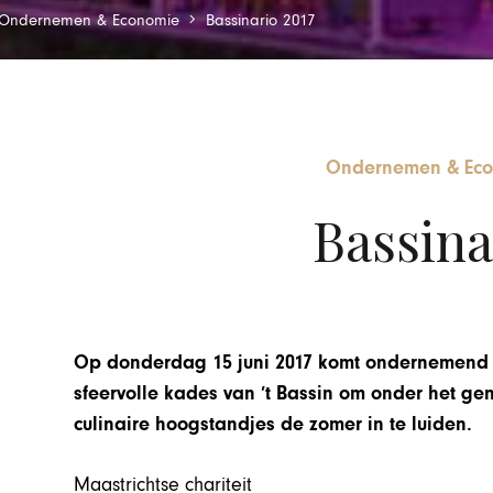
Ondernemen & Economie
Bassinario 2017
Ondernemen & Ec
Bassina
Op donderdag 15 juni 2017 komt ondernemend M
sfeervolle kades van ’t Bassin om onder het g
culinaire hoogstandjes de zomer in te luiden.
Maastrichtse chariteit