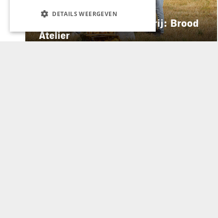
GASTRONOMIE
DETAILS WEERGEVEN
ES&C opent eigen bakkerij: Brood
Atelier