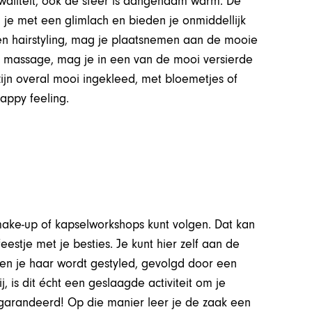
kwaliteit, ook de sfeer is aangenaam warm. De
 je met een glimlach en bieden je onmiddellijk
 en hairstyling, mag je plaatsnemen aan de mooie
f massage, mag je in een van de mooi versierde
ijn overal mooi ingekleed, met bloemetjes of
happy feeling.
 make-up of kapselworkshops kunt volgen. Dat kan
eestje met je besties. Je kunt hier zelf aan de
en je haar wordt gestyled, gevolgd door een
 is dit écht een geslaagde activiteit om je
egarandeerd! Op die manier leer je de zaak een