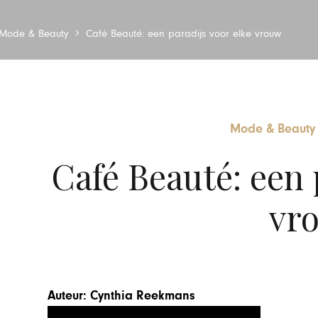
Mode & Beauty
Café Beauté: een paradijs voor elke vrouw
Mode & Beauty
Café Beauté: een 
vr
Auteur: Cynthia Reekmans