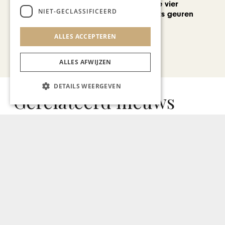
Stokstraat: onze vier
NIET-GECLASSIFICEERD
favoriete uniseks geuren
voor de zomer
ALLES ACCEPTEREN
Bekijk alle artikelen
ALLES AFWIJZEN
DETAILS WEERGEVEN
Gerelateerd nieuws
LIMBOURGEOIS
Winkelstad Maastricht
verwelkomt eerste volledige
Matinique-store van Europa