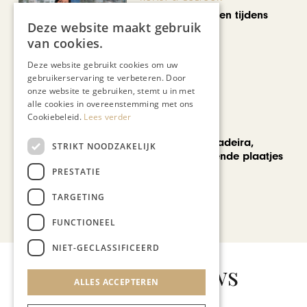
Wereldse beelden tijdens
Deze website maakt gebruik
Cultura Nova
van cookies.
Deze website gebruikt cookies om uw
gebruikerservaring te verbeteren. Door
onze website te gebruiken, stemt u in met
alle cookies in overeenstemming met ons
Cookiebeleid.
Lees verder
REIZEN
Een week op Madeira,
STRIKT NOODZAKELIJK
voorbij de bekende plaatjes
PRESTATIE
TARGETING
Bekijk alle artikelen
FUNCTIONEEL
NIET-GECLASSIFICEERD
Gerelateerd nieuws
ALLES ACCEPTEREN