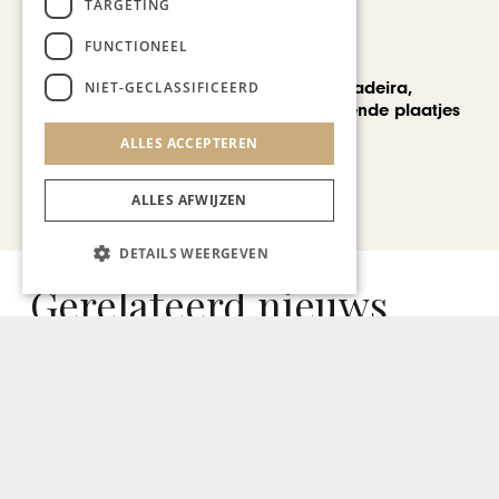
TARGETING
FUNCTIONEEL
REIZEN
Een week op Madeira,
NIET-GECLASSIFICEERD
voorbij de bekende plaatjes
ALLES ACCEPTEREN
Bekijk alle artikelen
ALLES AFWIJZEN
DETAILS WEERGEVEN
Gerelateerd nieuws
KUNST & CULTUUR
Galeries in Maastricht nog
hele weekend open