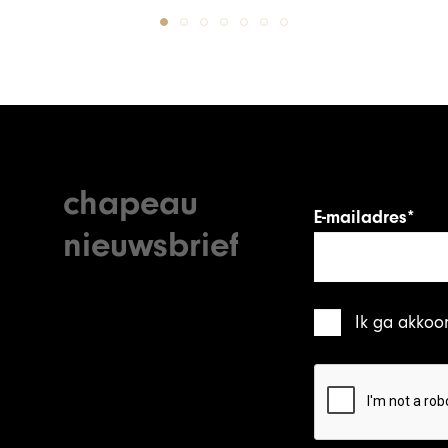
chapeau
E-mailadres*
nieuwsbrief
Ik ga akkoo