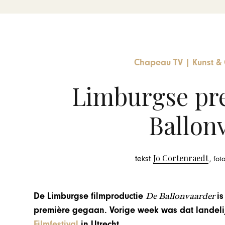
Chapeau TV
|
Kunst & 
Limburgse pre
Ballon
Jo Cortenraedt
tekst
, fo
De Ballonvaarder
De Limburgse filmproductie
is
première gegaan. Vorige week was dat landelij
Filmfestival
in Utrecht.