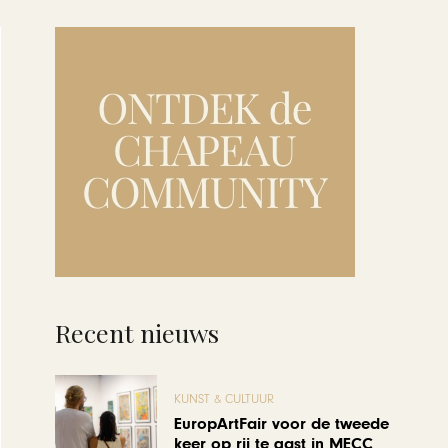
Recent nieuws
KUNST & CULTUUR
EuropArtFair voor de tweede
keer op rij te gast in MECC