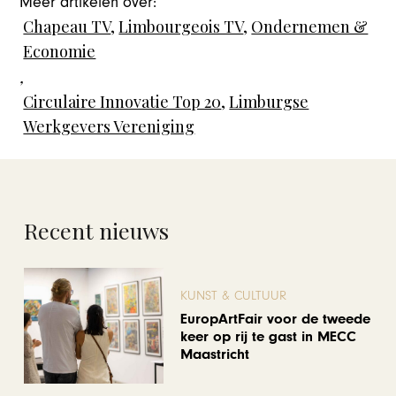
Meer artikelen over:
Chapeau TV
,
Limbourgeois TV
,
Ondernemen &
Economie
,
Circulaire Innovatie Top 20
,
Limburgse
Werkgevers Vereniging
Recent nieuws
KUNST & CULTUUR
EuropArtFair voor de tweede
keer op rij te gast in MECC
Maastricht