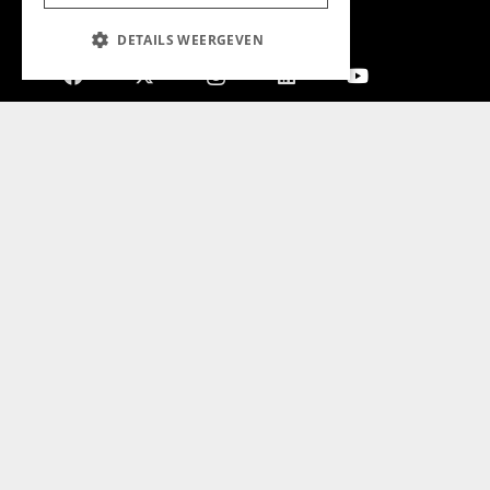
DETAILS WEERGEVEN
Aanmelden nieuwsbrief
Magazine
Adverteren
Algemeen
Algemene Voorwaarden
Privacyverklaring