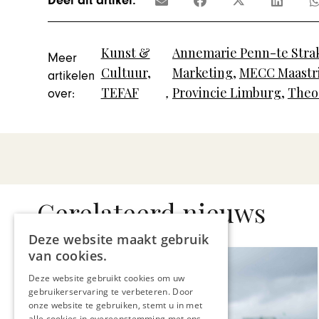
Deel dit artikel:
Kunst &
Annemarie Penn-te Stra
Meer
Cultuur
,
Marketing
,
MECC Maastr
artikelen
TEFAF
,
Provincie Limburg
,
Theo
over:
Gerelateerd nieuws
Deze website maakt gebruik
van cookies.
Deze website gebruikt cookies om uw
gebruikerservaring te verbeteren. Door
onze website te gebruiken, stemt u in met
alle cookies in overeenstemming met ons