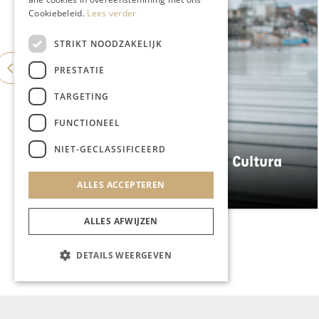
Cookiebeleid.
Lees verder
STRIKT NOODZAKELIJK
PRESTATIE
TARGETING
FUNCTIONEEL
KUNST & CULTUUR
NIET-GECLASSIFICEERD
Wereldse beelden tijdens Cultura
Nova
ALLES ACCEPTEREN
ALLES AFWIJZEN
DETAILS WEERGEVEN