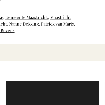
ke
,
Gemeente Maastricht.
,
Maastricht
icht
,
Nanne Dekking
,
Patrick van Maris
,
 Bovens