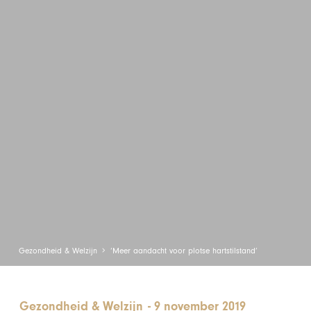
Gezondheid & Welzijn
‘Meer aandacht voor plotse hartstilstand’
Gezondheid & Welzijn
-
9 november 2019