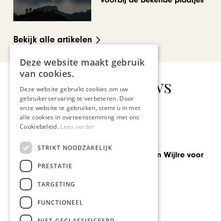
Bekijk alle artikelen
Deze website maakt gebruik
van cookies.
Gerelateerd nieuws
Deze website gebruikt cookies om uw
gebruikerservaring te verbeteren. Door
onze website te gebruiken, stemt u in met
alle cookies in overeenstemming met ons
Cookiebeleid.
Lees verder
GASTRONOMIE
STRIKT NOODZAKELIJK
Culinair festijn in Wijlre voor
het goede doel
PRESTATIE
TARGETING
FUNCTIONEEL
NIET-GECLASSIFICEERD