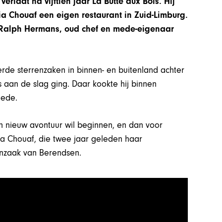
laat na vijftien jaar La Butte aux Bois. Hij
a Chouaf een eigen restaurant in Zuid-Limburg.
r Ralph Hermans, oud chef en mede-eigenaar
rde sterrenzaken in binnen- en buitenland achter
s aan de slag ging. Daar kookte hij binnen
eede.
n nieuw avontuur wil beginnen, en dan voor
mia Chouaf, die twee jaar geleden haar
renzaak van Berendsen.