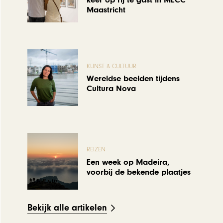
keer op rij te gast in MECC
Maastricht
KUNST & CULTUUR
Wereldse beelden tijdens
Cultura Nova
REIZEN
Een week op Madeira,
voorbij de bekende plaatjes
Bekijk alle artikelen