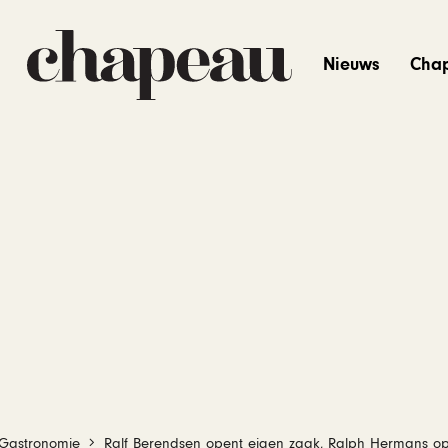
Nieuws
Cha
Gastronomie
Ralf Berendsen opent eigen zaak, Ralph Hermans opv