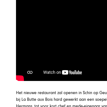
Het nieuwe restaurant zal openen in Schin op Geul
bij La Butte aux Bois hard gewerkt aan een soepe
Hermans, tot voor kort chef en mede-eigenaar va