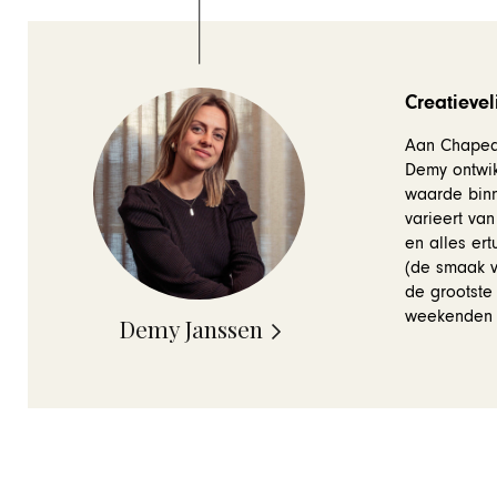
Creatievel
Aan Chapeau
Demy ontwik
waarde binn
varieert van
en alles ert
(de smaak v
de grootste
weekenden t
Demy Janssen