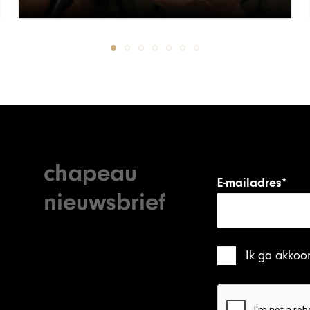
chapeau
E-mailadres*
nieuwsbrief
Ik ga akkoo