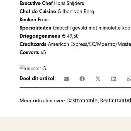
Executive Chef
Hans Snijders
Chef de Cuisine
Gilbert von Berg
Keuken
Frans
Specialiteiten
Gnocchi gevuld met mimolette kaas,
Driegangenmenu
€ 49,50
Creditcards
American Express/EC/Maestro/Master
Couverts
65
Deel dit artikel:
Gastronomie
,
Restaurantg
Meer artikelen over: