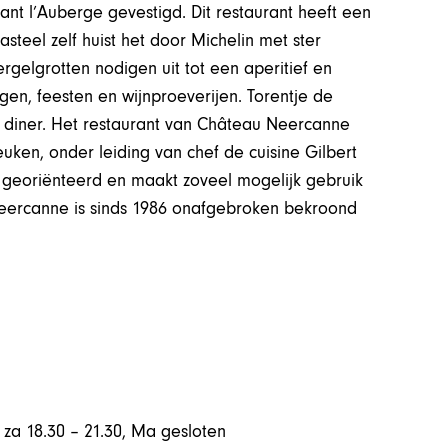
rant l’Auberge gevestigd. Dit restaurant heeft een
teel zelf huist het door Michelin met ster
elgrotten nodigen uit tot een aperitief en
n, feesten en wijnproeverijen. Torentje de
of diner. Het restaurant van Château Neercanne
keuken, onder leiding van chef de cuisine Gilbert
s georiënteerd en maakt zoveel mogelijk gebruik
Neercanne is sinds 1986 onafgebroken bekroond
, za 18.30 – 21.30, Ma gesloten