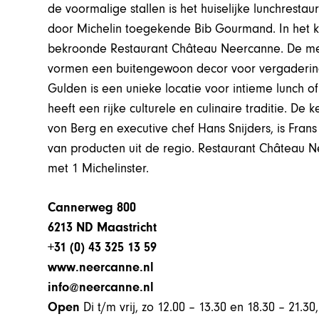
de voormalige stallen is het huiselijke lunchrestau
door Michelin toegekende Bib Gourmand. In het kas
bekroonde Restaurant Château Neercanne. De merg
vormen een buitengewoon decor voor vergaderinge
Gulden is een unieke locatie voor intieme lunch 
heeft een rijke culturele en culinaire traditie. De 
von Berg en executive chef Hans Snijders, is Fran
van producten uit de regio. Restaurant Château 
met 1 Michelinster.
Cannerweg 800
6213 ND Maastricht
+31 (0) 43 325 13 59
www.neercanne.nl
info@neercanne.nl
Open
Di t/m vrij, zo 12.00 – 13.30 en 18.30 – 21.30