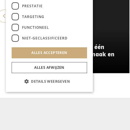
PRESTATIE
TARGETING
FUNCTIONEEL
GASTRONOMIE
NIET-GECLASSIFICEERD
Damianz stapt over naar één
ALLES ACCEPTEREN
menu: meer kwaliteit, smaak en
duurzaamheid
ALLES AFWIJZEN
DETAILS WEERGEVEN