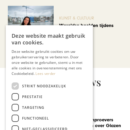
KUNST & CULTUUR
Wereldse beelden tijdens
Cultura Nova
Deze website maakt gebruik
van cookies.
Deze website gebruikt cookies om uw
Bekijk alle artikelen
gebruikerservaring te verbeteren. Door
onze website te gebruiken, stemt u in met
alle cookies in overeenstemming met ons
Cookiebeleid.
Lees verder
Gerelateerd nieuws
STRIKT NOODZAKELIJK
PRESTATIE
TARGETING
GASTRONOMIE
FUNCTIONEEL
Kasteel voor fijnproevers
enorm tevreden over Glazen
NIET-GECLASSIFICEERD