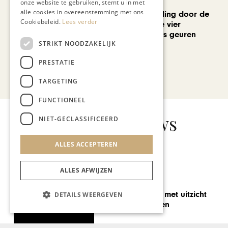
MODE & BEAUTY
onze website te gebruiken, stemt u in met
alle cookies in overeenstemming met ons
Een geurwandeling door de
Cookiebeleid.
Lees verder
Stokstraat: onze vier
favoriete uniseks geuren
STRIKT NOODZAKELIJK
voor de zomer
PRESTATIE
Bekijk alle artikelen
TARGETING
FUNCTIONEEL
Gerelateerd nieuws
NIET-GECLASSIFICEERD
ALLES ACCEPTEREN
ALLES AFWIJZEN
GASTRONOMIE
Online Masterclass Tim
DETAILS WEERGEVEN
Mondavi