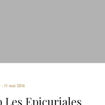
e
-
11 mei 2016
p Les Epicuriales