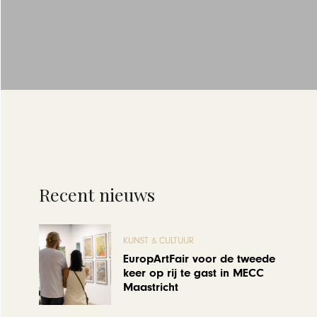
Recent nieuws
KUNST & CULTUUR
EuropArtFair voor de tweede
keer op rij te gast in MECC
Maastricht