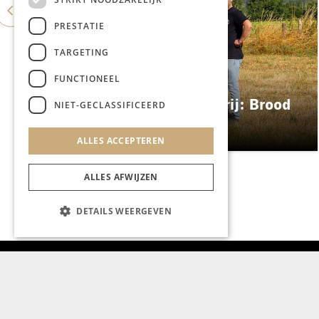
PRESTATIE
TARGETING
FUNCTIONEEL
GASTRONOMIE
ES&C opent eigen bakkerij: Brood
NIET-GECLASSIFICEERD
Atelier
ALLES ACCEPTEREN
ALLES AFWIJZEN
DETAILS WEERGEVEN