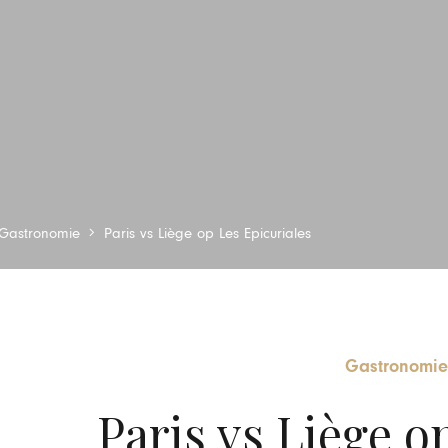
Gastronomie
Paris vs Liège op Les Epicuriales
Gastronomi
Paris vs Liège o