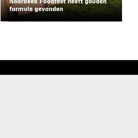
Noorbeek Foodfest heeft gouden
formule gevonden
rd
de privacyverklaring
.