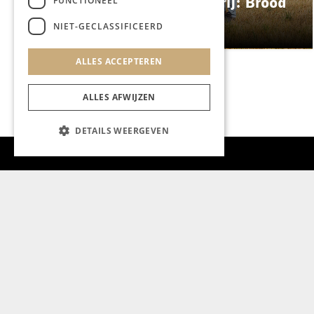
FUNCTIONEEL
ES&C opent eigen bakkerij: Brood
Atelier
NIET-GECLASSIFICEERD
ALLES ACCEPTEREN
ALLES AFWIJZEN
DETAILS WEERGEVEN