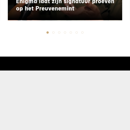
Enigma laat zijn signatuur proeven
op het Preuvenemint
chapeau
E-mailadres*
nieuwsbrief
Ik ga akkoo