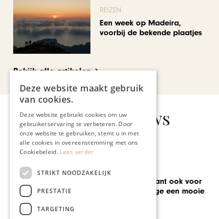
REIZEN
Een week op Madeira,
voorbij de bekende plaatjes
Bekijk alle artikelen
Deze website maakt gebruik
van cookies.
Gerelateerd nieuws
Deze website gebruikt cookies om uw
gebruikerservaring te verbeteren. Door
onze website te gebruiken, stemt u in met
alle cookies in overeenstemming met ons
Cookiebeleid.
Lees verder
GASTRONOMIE
STRIKT NOODZAKELIJK
Glazen Restaurant ook voor
het Arcus College een mooie
PRESTATIE
kans
TARGETING