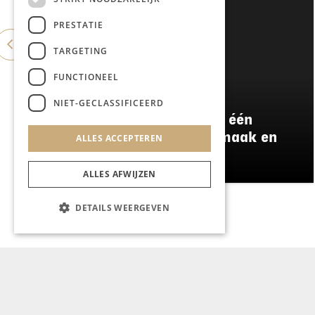
PRESTATIE
TARGETING
FUNCTIONEEL
GASTRONOMIE
NIET-GECLASSIFICEERD
Damianz stapt over naar één
menu: meer kwaliteit, smaak en
ALLES ACCEPTEREN
duurzaamheid
ALLES AFWIJZEN
DETAILS WEERGEVEN