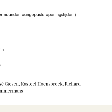
mermaanden aangepaste openingstijden.)
in
sé Giesen
,
Kasteel Hoensbroek
,
Richard
immermans