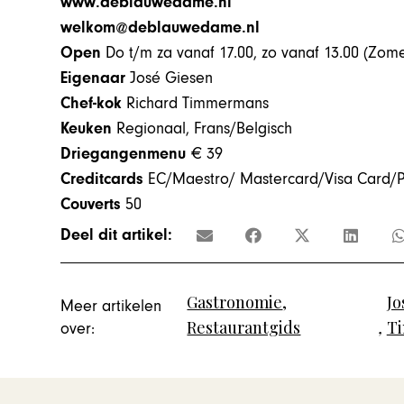
www.deblauwedame.nl
welkom@deblauwedame.nl
Open
Do t/m za vanaf 17.00, zo vanaf 13.00 (Zo
Eigenaar
José Giesen
Chef-kok
Richard Timmermans
Keuken
Regionaal, Frans/Belgisch
Driegangenmenu
€ 39
Creditcards
EC/Maestro/ Mastercard/Visa Card/P
Couverts
50
Deel dit artikel:
Gastronomie
,
Jo
Meer artikelen
Restaurantgids
,
T
over: