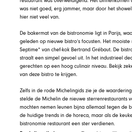
restaurant was overweldigend. Het binnenkomen a
was niet goed, erg jammer, maar door het show
hier niet veel van.
De bakermat van de bistronomie ligt in Parijs, waa
geleden op nieuwe bistro’s focusten. Het mooiste r
Septime* van chef-kok Bertrand Grébaut. De bistro
straalt een simpel gevoel uit. In het industrieel d
gerechten op een hoog culinair niveau. Bekijk ze
van deze bistro te krijgen.
Zelfs in de rode Michelingids zie je de waarderi
stelde de Michelin de nieuwe sterrenrestaurants vo
mochten nemen leunen bijna allemaal tegen de bi
de huidige trends in de horeca, maar als de keuke
bistronomie restaurant een ster verdienen.