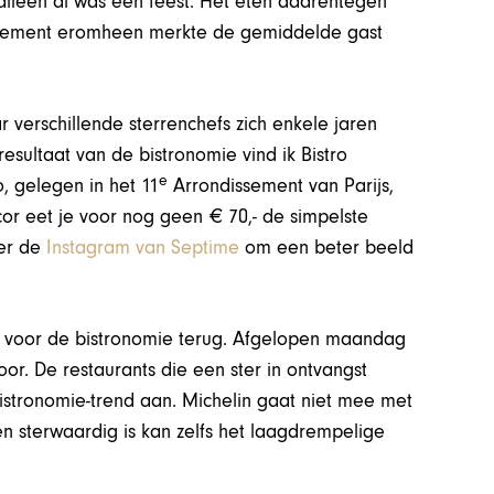
lleen al was een feest. Het eten daarentegen
element eromheen merkte de gemiddelde gast
r verschillende sterrenchefs zich enkele jaren
esultaat van de bistronomie vind ik Bistro
e
, gelegen in het 11
Arrondissement van Parijs,
ecor eet je voor nog geen € 70,- de simpelste
ker de
Instagram van Septime
om een beter beeld
ng voor de bistronomie terug. Afgelopen maandag
or. De restaurants die een ster in ontvangst
stronomie-trend aan. Michelin gaat niet mee met
n sterwaardig is kan zelfs het laagdrempelige