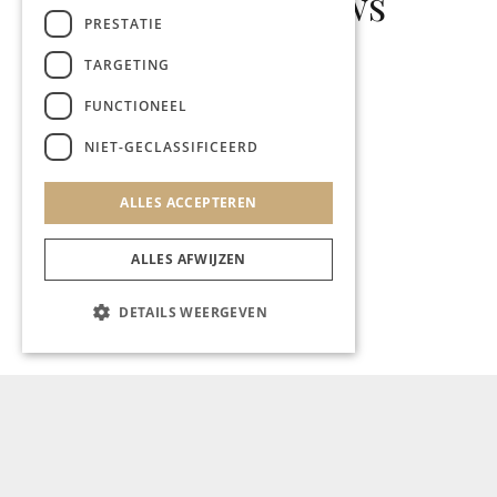
Gerelateerd nieuws
PRESTATIE
TARGETING
FUNCTIONEEL
GASTRONOMIE
NIET-GECLASSIFICEERD
TOF
ALLES ACCEPTEREN
ALLES AFWIJZEN
DETAILS WEERGEVEN