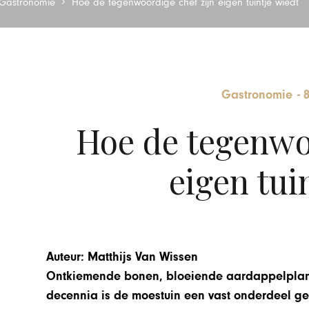
Gastronomie
Hoe de tegenwoordige chef zijn eigen tuintje wiedt
Gastronomie
-
Hoe de tegenwoo
eigen tui
Auteur: Matthijs Van Wissen
Ontkiemende bonen, bloeiende aardappelplante
decennia is de moestuin een vast onderdeel g