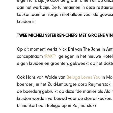
eigen tuin, kijk je door de grote ramen uit op di
aan het werk zijn. De tuinmannen in deze restaurant
keukenteam en zorgen niet alleen voor de gewass
kruiden in.
TWEE MICHELINSTERREN-CHEFS MET GROENE VI
Op dit moment werkt Nick Bril van The Jane in An
conceptnaam
‘PAKT’
gelegen in het nieuwe Hotel J
eigen kruiden en groenten, gekweekt op het dakte
Ook Hans van Wolde van
Beluga Loves You
in Maa
boerderij in het Zuid-Limburgse dorp Reijmerstok.
de boerderij gebruikt op dezelfde manier als Alai
kruiden worden verbouwd voor de sterrenkeuken. 
binnenkort een Beluga op in Reijmerstok?