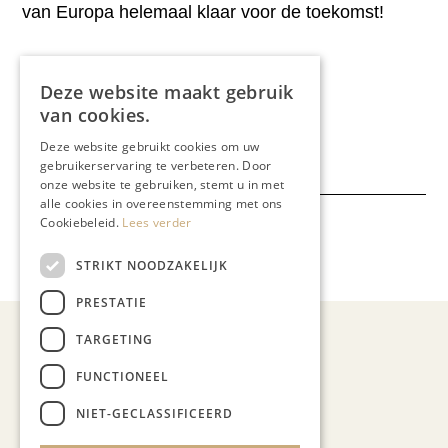
van Europa helemaal klaar voor de toekomst!
Deze website maakt gebruik
van cookies.
Deel dit artikel:
Deze website gebruikt cookies om uw
gebruikerservaring te verbeteren. Door
onze website te gebruiken, stemt u in met
alle cookies in overeenstemming met ons
Cookiebeleid.
Lees verder
Meer artikelen over:
Automotive
,
Urbains Auto's
STRIKT NOODZAKELIJK
PRESTATIE
TARGETING
Recent nieuws
FUNCTIONEEL
NIET-GECLASSIFICEERD