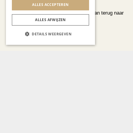
ALLES ACCEPTEREN
CHAPEAU TV
Skelet d’Artagnan terug naar
geboortedorp
ALLES AFWIJZEN
DETAILS WEERGEVEN
MODE & BEAUTY
Van koopjesjagen naar
curated shopping
BLOG JO CORTENRAEDT
We verzuipen in de
festivals, feesten en
braderieën